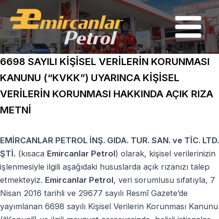
İçeriğe
Main
atla
Menu
6698 SAYILI KİŞİSEL VERİLERİN KORUNMASI
KANUNU (“KVKK”) UYARINCA KİŞİSEL
VERİLERİN KORUNMASI HAKKINDA AÇIK RIZA
METNİ
EMİRCANLAR PETROL İNŞ. GIDA. TUR. SAN. ve TİC. LTD.
ŞTİ.
(kısaca
Emircanlar Petrol
) olarak, kişisel verilerinizin
işlenmesiyle ilgili aşağıdaki hususlarda açık rızanızı talep
etmekteyiz.
Emircanlar Petrol
, veri sorumlusu sıfatıyla, 7
Nisan 2016 tarihli ve 29677 sayılı Resmî Gazete’de
yayımlanan 6698 sayılı Kişisel Verilerin Korunması Kanunu